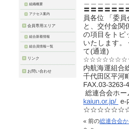
＿＿＿＿＿＿
組織概要
〓〓〓〓〓〓〓〓
アクセス案内
員各位 「委員
と、交付金関
会員専用エリア
の項目をトピ
組合新着情報
いたします。
組合員情報一覧
て(通達)
☆☆☆☆☆☆☆
リンク
内航海運組合総
お問い合わせ
千代田区平河町2-
FAX.03-3263-
総連合会ホーム
kaiun.or.jp/
e-
☆☆☆☆☆☆
« 前の
総連合会か
へ »