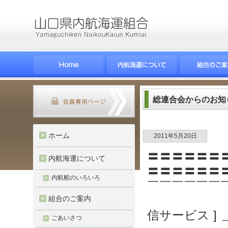
総連合会からのお知
ホーム
2011年5月20日
〓〓〓〓〓〓
内航海運について
〓〓〓〓〓〓
内航船のいろいろ
￣￣￣￣￣￣
[ e-
組合のご案内
信サービス ]
ごあいさつ