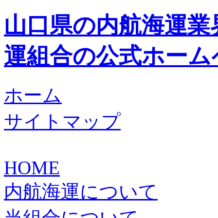
山口県の内航海運業
運組合の公式ホーム
ホーム
サイトマップ
HOME
内航海運について
当組合について