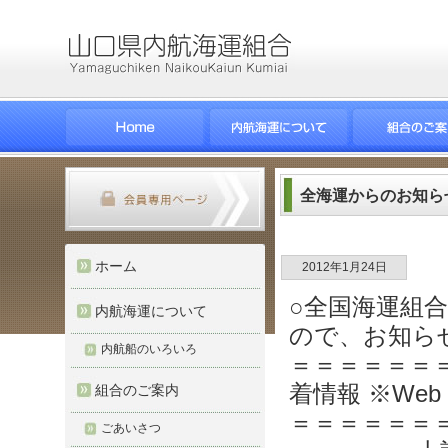
全海運からのお知ら
ホーム
2012年1月24日
○全国海運組
内航海運について
ので、お知ら
内航船のいろいろ
＝＝＝＝＝＝
着情報 ※We
組合のご案内
＝＝＝＝＝＝
ごあいさつ