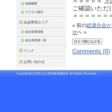
＝＝＝＝＝ 
組織概要
ご確認いただ
アクセス案内
＝＝＝＝＝＝
会員専用エリア
« 前の
総連合会か
せ
へ »
組合新着情報
組合員情報一覧
Comments (0)
リンク
お問い合わせ
Copyright(C)2026 山口県内航海運組合 All Rights Reserved.