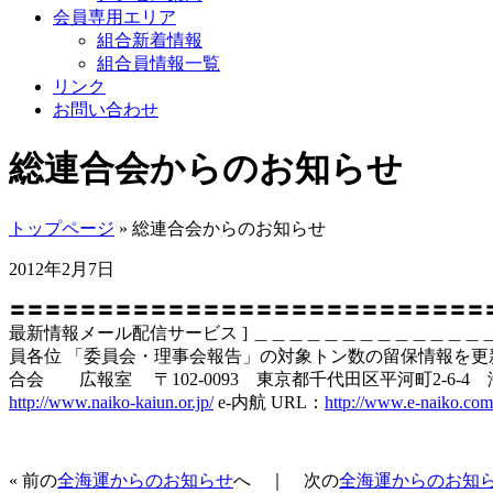
会員専用エリア
組合新着情報
組合員情報一覧
リンク
お問い合わせ
総連合会からのお知らせ
トップページ
» 総連合会からのお知らせ
2012年2月7日
〓〓〓〓〓〓〓〓〓〓〓〓〓〓〓〓〓〓〓〓〓〓〓〓
最新情報メール配信サービス ] ＿＿＿＿＿＿＿＿＿＿＿＿＿＿
員各位 「委員会・理事会報告」の対象トン数の留保情報を更
合会 広報室 〒102-0093 東京都千代田区平河町2-6-4 海運ビル TE
http://www.naiko-kaiun.or.jp/
e-内航 URL：
http://www.e-naiko.com
« 前の
全海運からのお知らせ
へ ｜ 次の
全海運からのお知