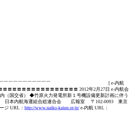
￣￣￣￣￣￣￣￣￣￣￣￣￣￣￣￣￣￣ [ e-内航
〓〓〓〓〓〓〓〓〓〓〓〓〓〓 2012年2月27日 e-内航会
内（国交省） ◆竹原火力発電所新１号機設備更新計画に伴う
日本内航海運組合総連合会 広報室 〒102-0093 東京
ジ URL：
http://www.naiko-kaiun.or.jp/
e-内航 URL：