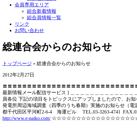
会員専用エリア
組合新着情報
組合員情報一覧
リンク
お問い合わせ
総連合会からのお知らせ
トップページ
» 総連合会からのお知らせ
2012年2月27日
〓〓〓〓〓〓〓〓〓〓〓〓〓〓〓〓〓〓〓〓〓〓〓〓
最新情報メール配信サービス ] ＿＿＿＿＿＿＿＿＿＿＿＿＿＿
員各位 下記の項目をトピックスにアップしましたので、お知
発電所周辺海域調査（四季のうち春期）実施のお知らせ（電源
都千代田区平河町2-6-4 海運ビル TEL.03-3263-4741 FAX.03-3
http://www.e-naiko.com/
☆☆☆☆☆☆☆☆☆☆☆☆☆☆☆☆☆