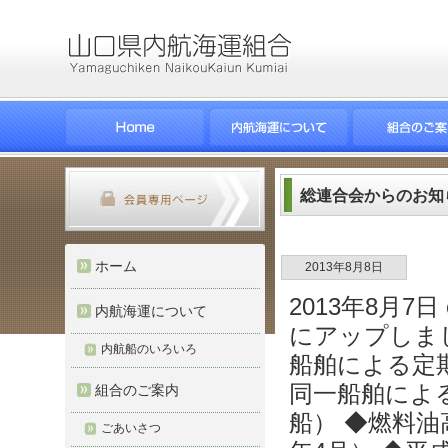
総連合会からのお知
ホーム
2013年8月8日
2013年8月
内航海運について
にアップしま
内航船のいろいろ
船舶による定期
同一船舶によ
組合のご案内
船） ◆燃料油
ごあいさつ