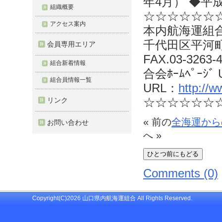
年4月） ◆平成
組織概要
☆☆☆☆☆☆
アクセス案内
本内航海運組合
千代田区平河町2-
会員専用エリア
FAX.03-3263-
組合新着情報
合会ﾎｰﾑﾍﾟｰｼﾞ
組合員情報一覧
URL：
http://
☆☆☆☆☆☆
リンク
« 前の
全海運から
お問い合わせ
へ »
Comments (0)
Copyright(C)2026 山口県内航海運組合 All Rights Reserved.