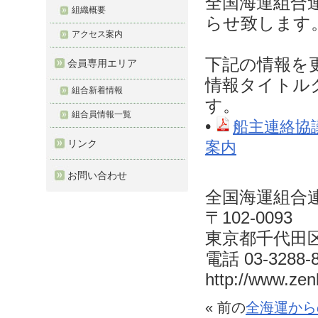
全国海運組合
組織概要
らせ致します
アクセス案内
下記の情報を
会員専用エリア
情報タイトル
組合新着情報
す。
組合員情報一覧
•
船主連絡協
リンク
案内
お問い合わせ
全国海運組合
〒102-0093
東京都千代田区平
電話 03-3288-
http://www.zenk
« 前の
全海運から