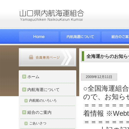
全海運からのお知ら
ホーム
2009年12月11日
○全国海運組
内航海運について
ので、お知ら
内航船のいろいろ
＝＝＝＝＝＝
着情報 ※Web
組合のご案内
＝＝＝＝＝＝
ごあいさつ