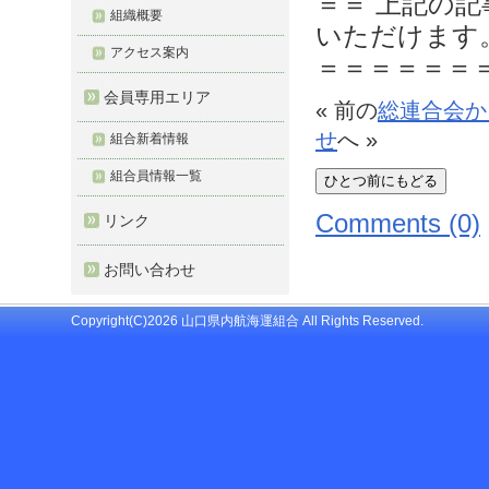
＝＝ 上記の
組織概要
いただけます
アクセス案内
＝＝＝＝＝＝
会員専用エリア
« 前の
総連合会か
せ
へ »
組合新着情報
組合員情報一覧
Comments (0)
リンク
お問い合わせ
Copyright(C)2026 山口県内航海運組合 All Rights Reserved.