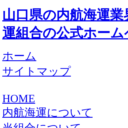
山口県の内航海運業
運組合の公式ホーム
ホーム
サイトマップ
HOME
内航海運について
当組合について