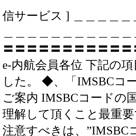
信サービス ] ＿＿＿＿
＿＿＿＿＿＿＿＿＿＿＿
〓〓〓〓〓〓〓〓〓〓〓〓
e-内航会員各位 下記の
した。 ◆、「IMSBC
ご案内 IMSBCコード
理解して頂くこと最重要
注意すべきは、”IMSB