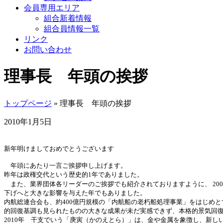
会員専用エリア
組合新着情報
組合員情報一覧
リンク
お問い合わせ
理事長 年頭の挨拶
トップページ
» 理事長 年頭の挨拶
2010年1月5日
新年明けましておめでとうございます
年頭にあたり一言ご挨拶申し上げます。
昨年は政権交代という歴史的1年でありました。
また、業界団体各リーダーのご挨拶でも紹介されておりますように、
2
下げへと大きな影響を与えた年でもありました。
内航総連合会も、約400億円規模の「内航船の老朽船処理事業」をはじめ
的回復基調も見られたものの
大きな成果が未だ実感できず、本格的景気回
2010年 干支でいう「庚寅（かのえとら）」は、金や金属を象徴し、新し