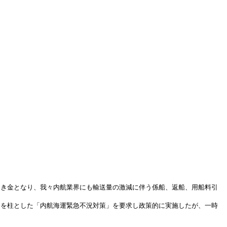
引き金となり、我々内航業界にも
輸送量の激減に伴う
係船、返船、用船料引
つを柱とした「内航海運緊急不況対策」を要求し政策的に実施したが、一時