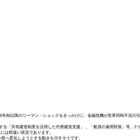
008年秋以降のリーマン・ショックをきっかけに、金融危機が世界同時不況の
とする「共有建造制度を活用した代替建造支援」
、「船員の雇用対策」等、3
復には程遠い状況であります
。
い形へ変化しようとする動きを示すそうです。