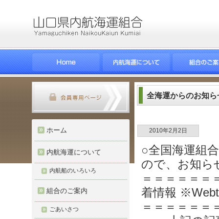
全海運からのお知ら
ホーム
2010年2月2日
○全国海運組
内航海運について
ので、お知ら
内航船のいろいろ
＝＝＝＝＝＝
着情報 ※Web
組合のご案内
＝＝＝＝＝＝
ごあいさつ