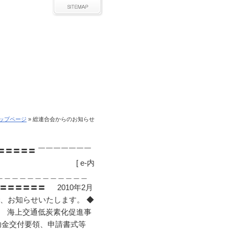
ップページ
» 総連合会からのお知らせ
〓〓〓〓〓 ￣￣￣￣￣￣￣
￣￣￣￣ [ e-内
＿＿＿＿＿＿＿＿＿＿＿＿＿
〓〓〓〓〓 2010年2月
で、お知らせいたします。 ◆
 海上交通低炭素化促進事
金交付要領、申請書式等