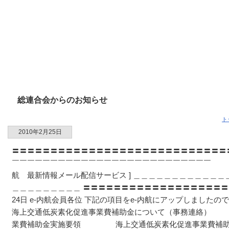
総連合会からのお知らせ
ト
2010年2月25日
〓〓〓〓〓〓〓〓〓〓〓〓〓〓〓〓〓〓〓〓〓〓〓〓〓〓〓〓
￣￣￣￣￣￣￣￣￣￣￣￣￣￣￣￣￣￣￣￣￣￣
航 最新情報メール配信サービス ] ＿＿＿＿＿＿＿＿＿＿＿
＿＿＿＿＿＿＿＿＿ 〓〓〓〓〓〓〓〓〓〓〓〓〓〓〓〓〓〓〓〓
24日 e-内航会員各位 下記の項目をe-内航にアップしましたの
海上交通低炭素化促進事業費補助金について（事務連絡）
業費補助金実施要領 海上交通低炭素化促進事業費補助