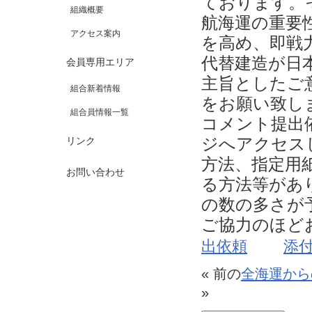
ております。
組織概要
航海運の重要
アクセス案内
を高め、即戦
代替建造が日
会員専用エリア
主旨としたご
組合新着情報
をお願い致し
組合員情報一覧
コメント提出
ジへアクセス
リンク
方法、指定用
お問い合わせ
る方法等があ
の数の多さが
ご協力のほ
出依頼
添
« 前の
全海運から
»