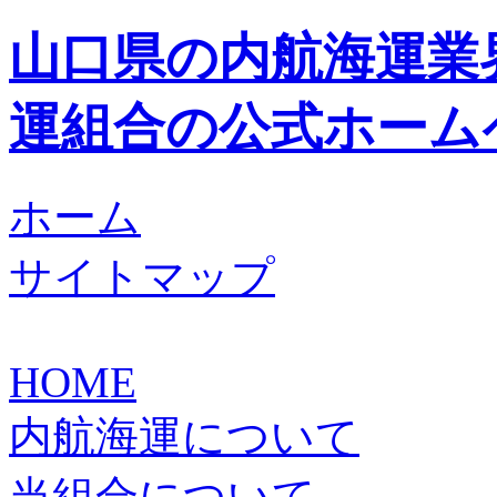
山口県の内航海運業
運組合の公式ホーム
ホーム
サイトマップ
HOME
内航海運について
当組合について