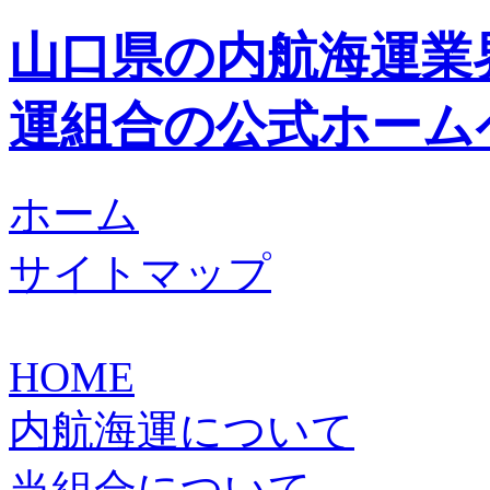
山口県の内航海運業
運組合の公式ホーム
ホーム
サイトマップ
HOME
内航海運について
当組合について