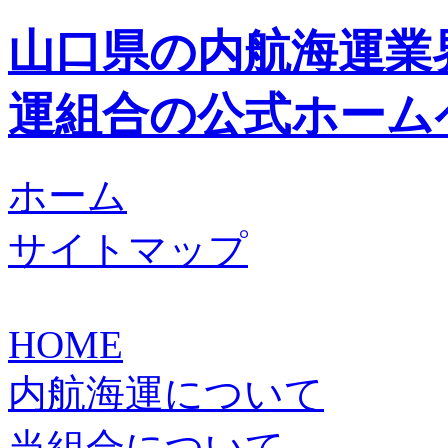
山口県の内航海運業
運組合の公式ホーム
ホーム
サイトマップ
HOME
内航海運について
当組合について